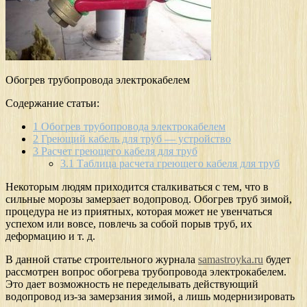
Обогрев трубопровода электрокабелем
Содержание статьи:
1
Обогрев трубопровода электрокабелем
2
Греющий кабель для труб — устройство
3
Расчет греющего кабеля для труб
3.1
Таблица расчета греющего кабеля для труб
Некоторым людям приходится сталкиваться с тем, что в
сильные морозы замерзает водопровод. Обогрев труб зимой,
процедура не из приятных, которая может не увенчаться
успехом или вовсе, повлечь за собой порыв труб, их
деформацию и т. д.
В данной статье строительного журнала
samastroyka.ru
будет
рассмотрен вопрос обогрева трубопровода электрокабелем.
Это дает возможность не переделывать действующий
водопровод из-за замерзания зимой, а лишь модернизировать