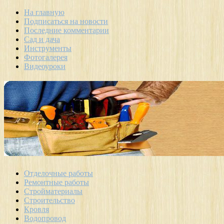
На главную
Подписаться на новости
Последние комментарии
Сад и дача
Инструменты
Фотогалерея
Видеоуроки
Отделочные работы
Ремонтные работы
Стройматериалы
Строительство
Кровля
Водопровод