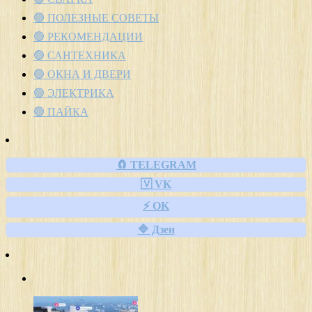
🟢 ПОЛЕЗНЫЕ СОВЕТЫ
🟢 РЕКОМЕНДАЦИИ
🟢 САНТЕХНИКА
🟢 ОКНА И ДВЕРИ
🟢 ЭЛЕКТРИКА
🟢 ПАЙКА
🧲 TELEGRAM
🇻 VK
⚡ OK
🔷 Дзен