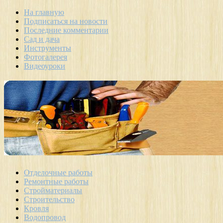
На главную
Подписаться на новости
Последние комментарии
Сад и дача
Инструменты
Фотогалерея
Видеоуроки
Отделочные работы
Ремонтные работы
Стройматериалы
Строительство
Кровля
Водопровод