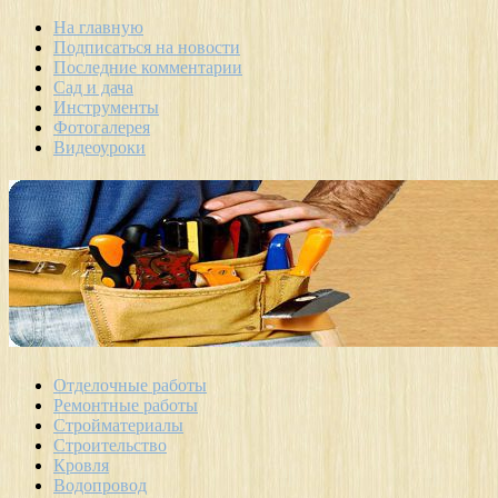
На главную
Подписаться на новости
Последние комментарии
Сад и дача
Инструменты
Фотогалерея
Видеоуроки
Отделочные работы
Ремонтные работы
Стройматериалы
Строительство
Кровля
Водопровод