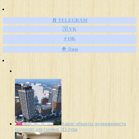
🧲 TELEGRAM
🇻 VK
⚡ OK
🔷 Дзен
Какие объекты недвижимости
подходят для съемки 3D-тура