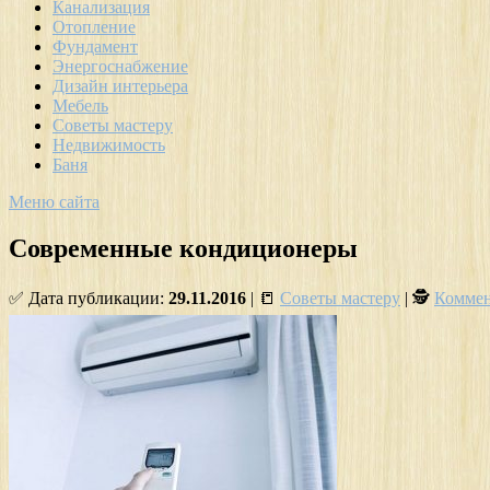
Канализация
Отопление
Фундамент
Энергоснабжение
Дизайн интерьера
Мебель
Советы мастеру
Недвижимость
Баня
Меню сайта
Современные кондиционеры
✅ Дата публикации:
29.11.2016
| 📒
Советы мастеру
| 🕵
Коммен