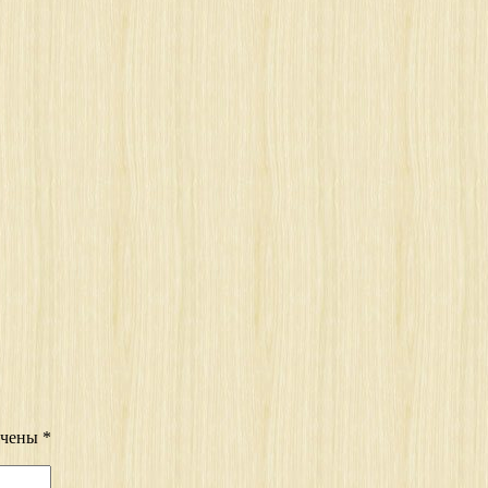
ечены
*