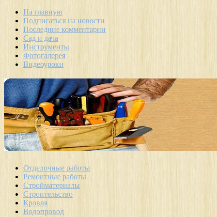
На главную
Подписаться на новости
Последние комментарии
Сад и дача
Инструменты
Фотогалерея
Видеоуроки
Отделочные работы
Ремонтные работы
Стройматериалы
Строительство
Кровля
Водопровод