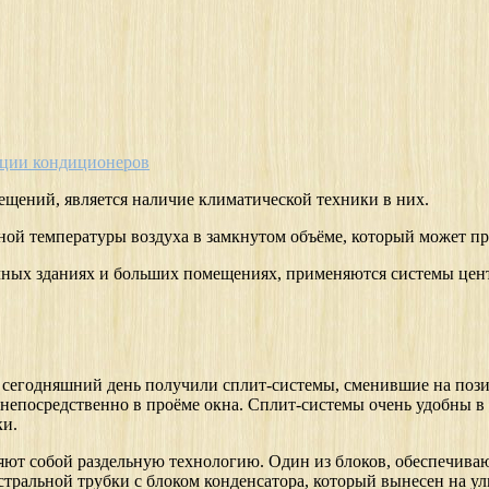
ции кондиционеров
щений, является наличие климатической техники в них.
ной температуры воздуха в замкнутом объёме, который может пр
ичных зданиях и больших помещениях, применяются системы це
 сегодняшний день получили сплит-системы, сменившие на поз
непосредственно в проёме окна. Сплит-системы очень удобны в
ки.
яют собой раздельную технологию. Один из блоков, обеспечива
тральной трубки с блоком конденсатора, который вынесен на ул