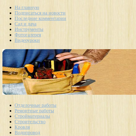
На главную
Подписаться на новости
Последние комментарии
Сад и дача
Инструменты
Фотогалерея
Видеоуроки
Отделочные работы
Ремонтные работы
Стройматериалы
Строительство
Кровля
Водопровод