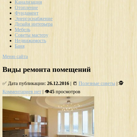
Канализация
Отопление
Фундамент
Энергоснабжение
Дизайн интерьера
Мебель
Советы мастеру
Недвижимость
Баня
Меню сайта
Виды ремонта помещений
✅ Дата публикации:
26.12.2016
| 📒
Полезные советы
| 🕵
Комментариев нет
| 👁
45
просмотров