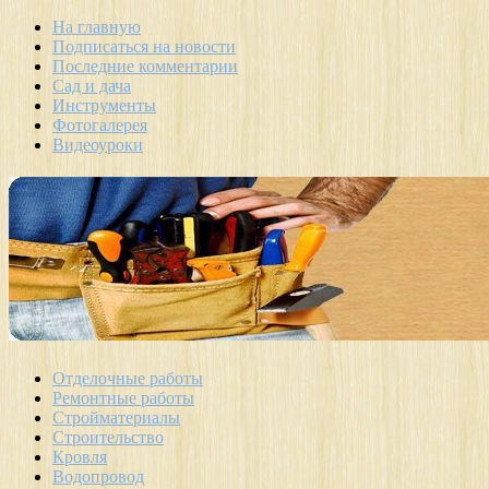
На главную
Подписаться на новости
Последние комментарии
Сад и дача
Инструменты
Фотогалерея
Видеоуроки
Отделочные работы
Ремонтные работы
Стройматериалы
Строительство
Кровля
Водопровод