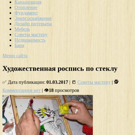
Канализация
Отопление
Фундамент
Энергоснабжение
Дизайн интерьера
Мебель
Советы мастеру
Недвижимость
Баня
Меню сайта
Художественная роспись по стеклу
✅ Дата публикации:
01.03.2017
| 📒
Советы мастеру
| 🕵
Комментариев нет
| 👁
18
просмотров