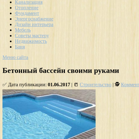
Канализация
Отопление
Фундамент
Энергоснабжение
Дизайн интерьера
Мебель
Советы мастеру
Недвижимость
Баня
Меню сайта
Бетонный бассейн своими руками
✅ Дата публикации:
01.06.2017
| 📒
Строительство
| 🕵
Коммент