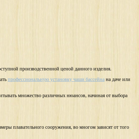
доступной производственной ценой данного изделия.
зать
профессиональную установку чаши бассейна
на даче или
читывать множество различных нюансов, начиная от выбора
змеры плавательного сооружения, во многом зависят от того