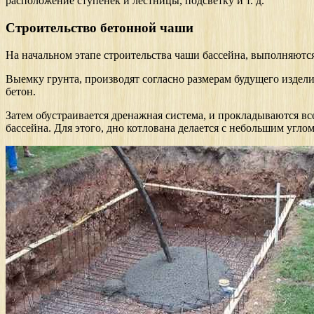
расположение ступенек и лестницы, подсветку и т. д.
Строительство бетонной чаши
На начальном этапе строительства чаши бассейна, выполняются
Выемку грунта, производят согласно размерам будущего издели
бетон.
Затем обустраивается дренажная система, и прокладываются в
бассейна. Для этого, дно котлована делается с небольшим углом