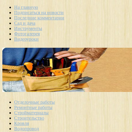
На главную
Подписаться на новости
Последние комментарии
Сад и дача
Инструменты
Фотогалерея
Видеоуроки
Отделочные работы
Ремонтные работы
Стройматериалы
Строительство
Кровля
Водопровод