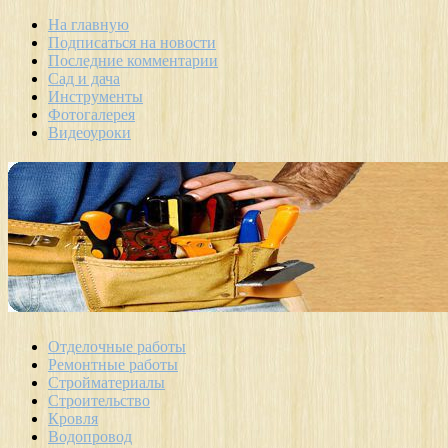
На главную
Подписаться на новости
Последние комментарии
Сад и дача
Инструменты
Фотогалерея
Видеоуроки
Отделочные работы
Ремонтные работы
Стройматериалы
Строительство
Кровля
Водопровод