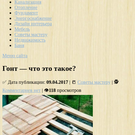
Канализация
Отопление
Фундамент
Энергоснабжение
Дизайн интерьера
Мебель
Советы мастеру
Недвижимость
Баня
Меню сайта
Гонт — что это такое?
✅ Дата публикации:
09.04.2017
| 📒
Советы мастеру
| 🕵
Комментариев нет
| 👁
118
просмотров