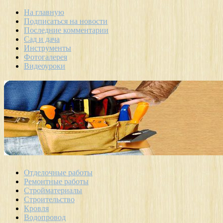
На главную
Подписаться на новости
Последние комментарии
Сад и дача
Инструменты
Фотогалерея
Видеоуроки
Отделочные работы
Ремонтные работы
Стройматериалы
Строительство
Кровля
Водопровод