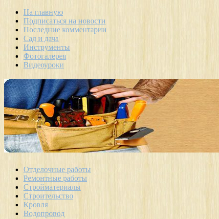
На главную
Подписаться на новости
Последние комментарии
Сад и дача
Инструменты
Фотогалерея
Видеоуроки
Отделочные работы
Ремонтные работы
Стройматериалы
Строительство
Кровля
Водопровод