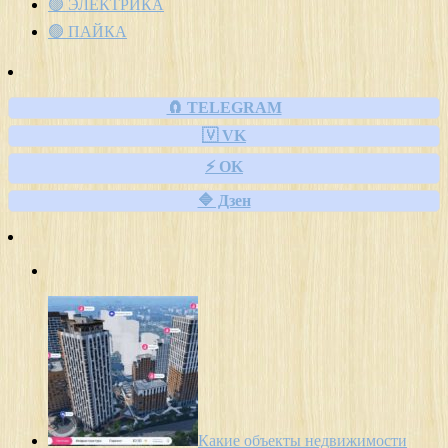
🟢 ЭЛЕКТРИКА
🟢 ПАЙКА
🧲 TELEGRAM
🇻 VK
⚡ OK
🔷 Дзен
Какие объекты недвижимости