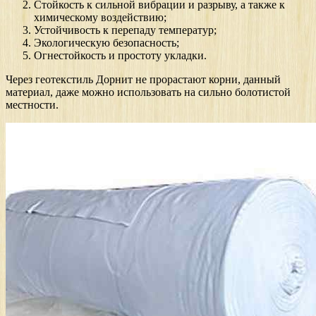
Стойкость к сильной вибрации и разрыву, а также к
химическому воздействию;
Устойчивость к перепаду температур;
Экологическую безопасность;
Огнестойкость и простоту укладки.
Через геотекстиль Дорнит не прорастают корни, данный
материал, даже можно использовать на сильно болотистой
местности.