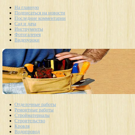
На главную
Подписаться на новости
Последние комментарии
Сад и дача
Инструменты
Фотогалерея
Видеоуроки
Отделочные работы
Ремонтные работы
Стройматериалы
Строительство
Кровля
Водопровод