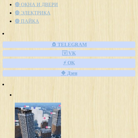
🟢 ОКНА И ДВЕРИ
🟢 ЭЛЕКТРИКА
🟢 ПАЙКА
🧲 TELEGRAM
🇻 VK
⚡ OK
🔷 Дзен