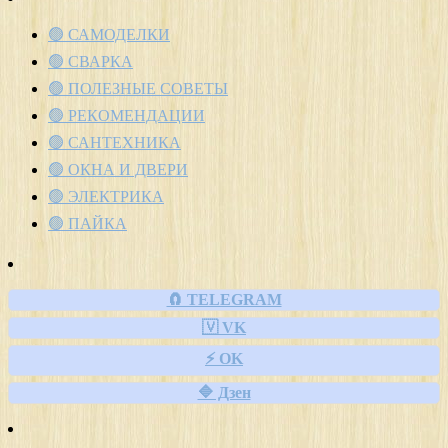
🟢 САМОДЕЛКИ
🟢 СВАРКА
🟢 ПОЛЕЗНЫЕ СОВЕТЫ
🟢 РЕКОМЕНДАЦИИ
🟢 САНТЕХНИКА
🟢 ОКНА И ДВЕРИ
🟢 ЭЛЕКТРИКА
🟢 ПАЙКА
🧲 TELEGRAM
🇻 VK
⚡ OK
🔷 Дзен