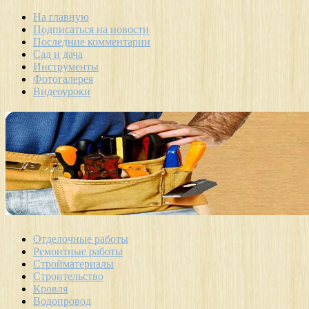
На главную
Подписаться на новости
Последние комментарии
Сад и дача
Инструменты
Фотогалерея
Видеоуроки
Отделочные работы
Ремонтные работы
Стройматериалы
Строительство
Кровля
Водопровод