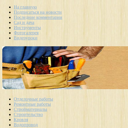
На главную
Подписаться на новости
Последние комментарии
Сад и дача
Инструменты
Фотогалерея
Видеоуроки
Отделочные работы
Ремонтные работы
Стройматериалы
Строительство
Кровля
Водопровод