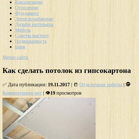
Канализация
Отопление
Фундамент
Энергоснабжение
Дизайн интерьера
Мебель
Советы мастеру
Недвижимость
Баня
Меню сайта
Как сделать потолок из гипсокартона
✅ Дата публикации:
19.11.2017
| 📒
Отделочные работы
| 🕵
Комментариев нет
| 👁
19
просмотров