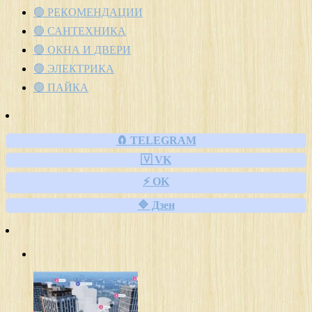
🟢 РЕКОМЕНДАЦИИ
🟢 САНТЕХНИКА
🟢 ОКНА И ДВЕРИ
🟢 ЭЛЕКТРИКА
🟢 ПАЙКА
🧲 TELEGRAM
🇻 VK
⚡ OK
🔷 Дзен