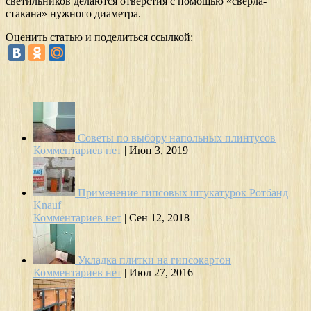
светильников делаются отверстия с помощью «сверла-
стакана» нужного диаметра.
Оценить статью и поделиться ссылкой:
Советы по выбору напольных плинтусов
Комментариев нет
|
Июн 3, 2019
Применение гипсовых штукатурок Ротбанд
Knauf
Комментариев нет
|
Сен 12, 2018
Укладка плитки на гипсокартон
Комментариев нет
|
Июл 27, 2016