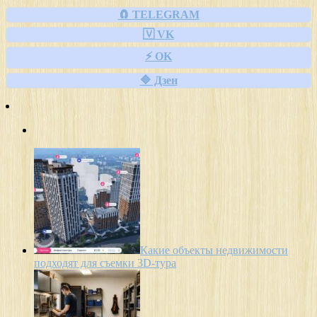
🧲 TELEGRAM
🇻 VK
⚡ OK
🔷 Дзен
Какие объекты недвижимости
подходят для съемки 3D-тура