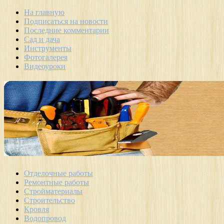
На главную
Подписаться на новости
Последние комментарии
Сад и дача
Инструменты
Фотогалерея
Видеоуроки
Отделочные работы
Ремонтные работы
Стройматериалы
Строительство
Кровля
Водопровод