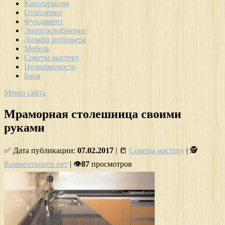
Канализация
Отопление
Фундамент
Энергоснабжение
Дизайн интерьера
Мебель
Советы мастеру
Недвижимость
Баня
Меню сайта
Мраморная столешница своими
руками
✅ Дата публикации:
07.02.2017
| 📒
Советы мастеру
| 🕵
Комментариев нет
| 👁
87
просмотров