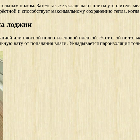
ительным ножом. Затем так же укладывают плиты утеплителя ме
рёстной и способствует максимальному сохранению тепла, когда
на лоджии
золяцией или плотной полиэтиленовой плёнкой. Этот слой не тол
альную вату от попадания влаги. Укладывается пароизоляция точн