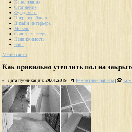
Канализация
Отопление
Фундамент
Энергоснабжение
Дизайн интерьера
Мебель
Советы мастеру
Недвижимость
Баня
Меню сайта
Как правильно утеплить пол на закрыт
✅ Дата публикации:
29.01.2019
| 📒
Ремонтные работы
| 🕵
Ком