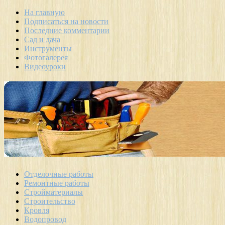
На главную
Подписаться на новости
Последние комментарии
Сад и дача
Инструменты
Фотогалерея
Видеоуроки
Отделочные работы
Ремонтные работы
Стройматериалы
Строительство
Кровля
Водопровод