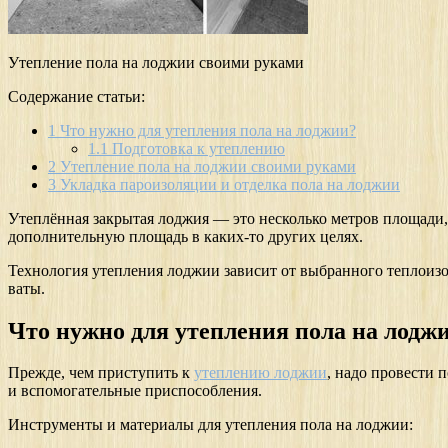
Утепление пола на лоджии своими руками
Содержание статьи:
1
Что нужно для утепления пола на лоджии?
1.1
Подготовка к утеплению
2
Утепление пола на лоджии своими руками
3
Укладка пароизоляции и отделка пола на лоджии
Утеплённая закрытая лоджия — это несколько метров площади,
дополнительную площадь в каких-то других целях.
Технология утепления лоджии зависит от выбранного теплоизо
ваты.
Что нужно для утепления пола на лодж
Прежде, чем приступить к
утеплению лоджии
, надо провести 
и вспомогательные приспособления.
Инструменты и материалы для утепления пола на лоджии: