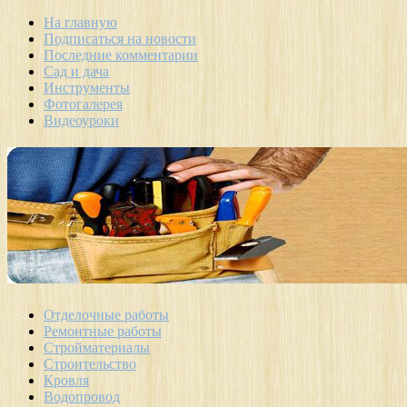
На главную
Подписаться на новости
Последние комментарии
Сад и дача
Инструменты
Фотогалерея
Видеоуроки
Отделочные работы
Ремонтные работы
Стройматериалы
Строительство
Кровля
Водопровод