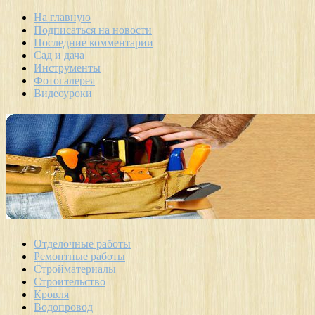
На главную
Подписаться на новости
Последние комментарии
Сад и дача
Инструменты
Фотогалерея
Видеоуроки
Отделочные работы
Ремонтные работы
Стройматериалы
Строительство
Кровля
Водопровод