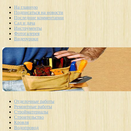
На главную
Подписаться на новости
Последние комментарии
Сад и дача
Инструменты
Фотогалерея
Видеоуроки
Отделочные работы
Ремонтные работы
Стройматериалы
Строительство
Кровля
Водопровод