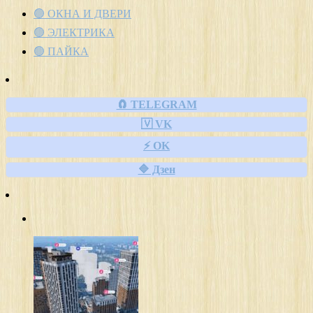
🟢 ОКНА И ДВЕРИ
🟢 ЭЛЕКТРИКА
🟢 ПАЙКА
🧲 TELEGRAM
🇻 VK
⚡ OK
🔷 Дзен