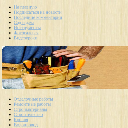
На главную
Подписаться на новости
Последние комментарии
Сад и дача
Инструменты
Фотогалерея
Видеоуроки
Отделочные работы
Ремонтные работы
Стройматериалы
Строительство
Кровля
Водопровод