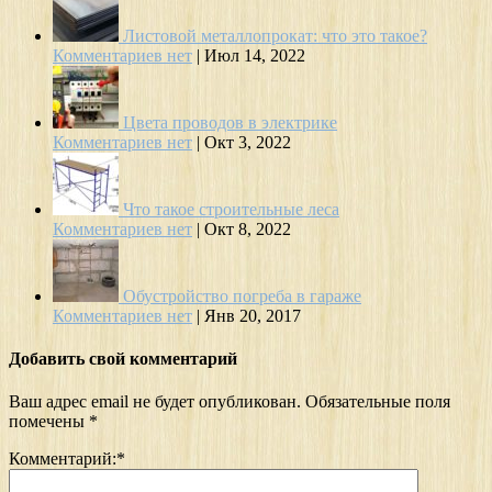
Листовой металлопрокат: что это такое?
Комментариев нет
|
Июл 14, 2022
Цвета проводов в электрике
Комментариев нет
|
Окт 3, 2022
Что такое строительные леса
Комментариев нет
|
Окт 8, 2022
Обустройство погреба в гараже
Комментариев нет
|
Янв 20, 2017
Добавить свой комментарий
Ваш адрес email не будет опубликован.
Обязательные поля
помечены
*
Комментарий:
*