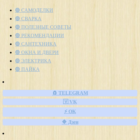
🟢 САМОДЕЛКИ
🟢 СВАРКА
🟢 ПОЛЕЗНЫЕ СОВЕТЫ
🟢 РЕКОМЕНДАЦИИ
🟢 САНТЕХНИКА
🟢 ОКНА И ДВЕРИ
🟢 ЭЛЕКТРИКА
🟢 ПАЙКА
🧲 TELEGRAM
🇻 VK
⚡ OK
🔷 Дзен