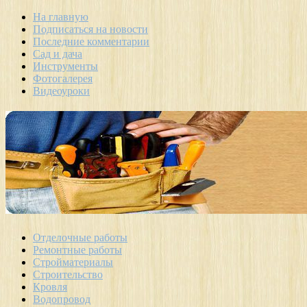
На главную
Подписаться на новости
Последние комментарии
Сад и дача
Инструменты
Фотогалерея
Видеоуроки
Отделочные работы
Ремонтные работы
Стройматериалы
Строительство
Кровля
Водопровод