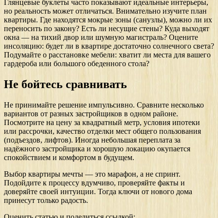
Глянцевые буклеты часто показывают идеальные интерьеры,
но реальность может отличаться. Внимательно изучите план
квартиры. Где находятся мокрые зоны (санузлы), можно ли их
переносить по закону? Есть ли несущие стены? Куда выходят
окна — на тихий двор или шумную магистраль? Оцените
инсоляцию: будет ли в квартире достаточно солнечного света?
Подумайте о расстановке мебели: хватит ли места для вашего
гардероба или большого обеденного стола?
Не бойтесь сравнивать
Не принимайте решение импульсивно. Сравните несколько
вариантов от разных застройщиков в одном районе.
Посмотрите на цену за квадратный метр, условия ипотеки
или рассрочки, качество отделки мест общего пользования
(подъездов, лифтов). Иногда небольшая переплата за
надёжного застройщика и хорошую локацию окупается
спокойствием и комфортом в будущем.
Выбор квартиры мечты — это марафон, а не спринт.
Подойдите к процессу вдумчиво, проверяйте факты и
доверяйте своей интуиции. Тогда ключи от нового дома
принесут только радость.
Оценить статью и поделиться ссылкой: