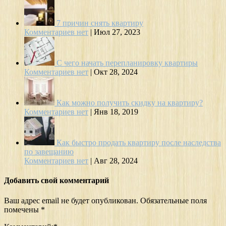
7 причин снять квартиру
Комментариев нет
|
Июл 27, 2023
С чего начать перепланировку квартиры
Комментариев нет
|
Окт 28, 2024
Как можно получить скидку на квартиру?
Комментариев нет
|
Янв 18, 2019
Как быстро продать квартиру после наследства
по завещанию
Комментариев нет
|
Авг 28, 2024
Добавить свой комментарий
Ваш адрес email не будет опубликован.
Обязательные поля
помечены
*