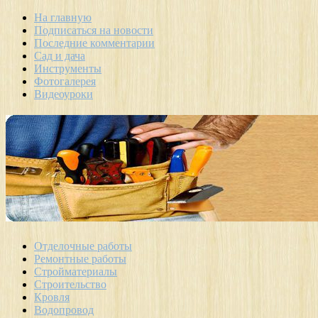
На главную
Подписаться на новости
Последние комментарии
Сад и дача
Инструменты
Фотогалерея
Видеоуроки
Отделочные работы
Ремонтные работы
Стройматериалы
Строительство
Кровля
Водопровод