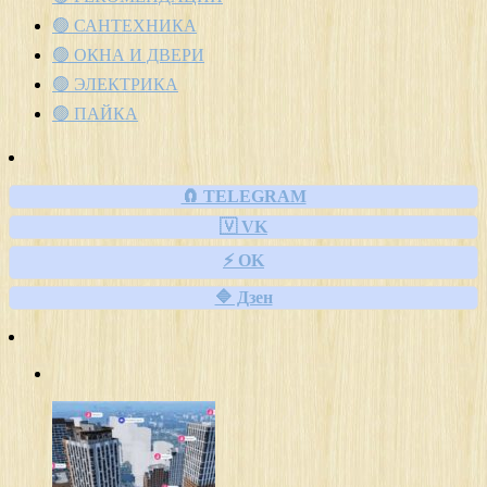
🟢 САНТЕХНИКА
🟢 ОКНА И ДВЕРИ
🟢 ЭЛЕКТРИКА
🟢 ПАЙКА
🧲 TELEGRAM
🇻 VK
⚡ OK
🔷 Дзен