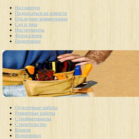
На главную
Подписаться на новости
Последние комментарии
Сад и дача
Инструменты
Фотогалерея
Видеоуроки
Отделочные работы
Ремонтные работы
Стройматериалы
Строительство
Кровля
Водопровод