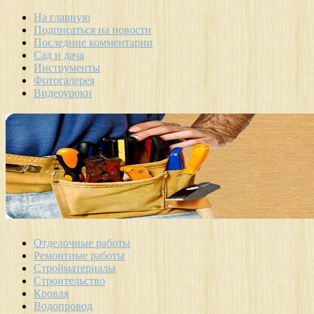
На главную
Подписаться на новости
Последние комментарии
Сад и дача
Инструменты
Фотогалерея
Видеоуроки
Отделочные работы
Ремонтные работы
Стройматериалы
Строительство
Кровля
Водопровод