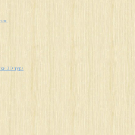
сков
мки 3D-тура