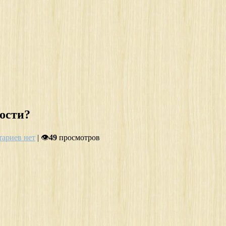
ности?
ариев нет
| 👁
49
просмотров