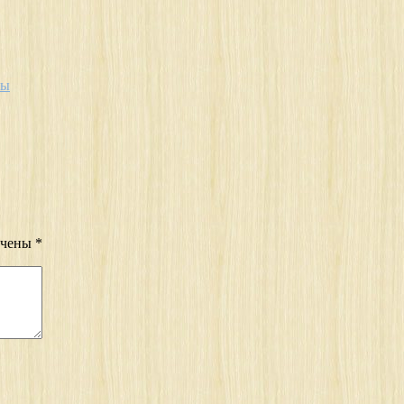
ры
ечены
*