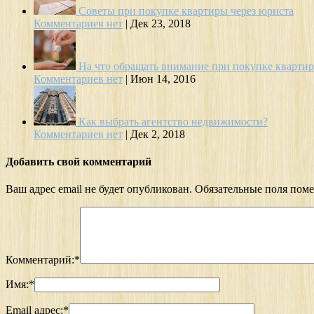
Советы при покупке квартиры через юриста
Комментариев нет
|
Дек 23, 2018
На что обращать внимание при покупке кварти
Комментариев нет
|
Июн 14, 2016
Как выбрать агентство недвижимости?
Комментариев нет
|
Дек 2, 2018
Добавить свой комментарий
Ваш адрес email не будет опубликован.
Обязательные поля пом
Комментарий:
*
Имя:
*
Email адрес:
*