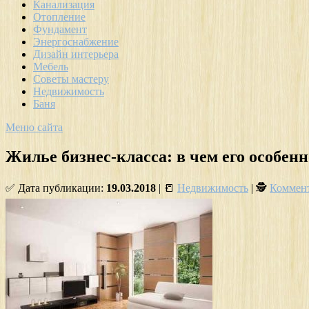
Канализация
Отопление
Фундамент
Энергоснабжение
Дизайн интерьера
Мебель
Советы мастеру
Недвижимость
Баня
Меню сайта
Жилье бизнес-класса: в чем его особен
✅ Дата публикации:
19.03.2018
| 📒
Недвижимость
| 🕵
Коммент