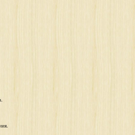
в.
ния.