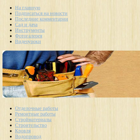
На главную
Подписаться на новости
Последние комментарии
Сад и дача
Инструменты
Фотогалерея
Видеоуроки
Отделочные работы
Ремонтные работы
Стройматериалы
Строительство
Кровля
Водопровод