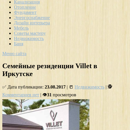
Канализация
Отопление
Фундамент
Энергоснабжение
Дизайн интерьера
Мебель
Советы мастеру
Недвижимость
Баня
Меню сайта
Семейные резиденции Villet в
Иркутске
✅ Дата публикации:
23.08.2017
| 📒
Недвижимость
| 🕵
Комментариев нет
| 👁
31
просмотров