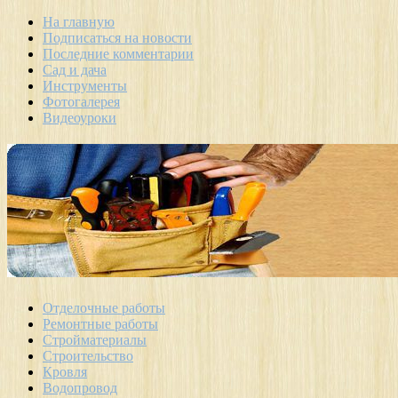
На главную
Подписаться на новости
Последние комментарии
Сад и дача
Инструменты
Фотогалерея
Видеоуроки
Отделочные работы
Ремонтные работы
Стройматериалы
Строительство
Кровля
Водопровод